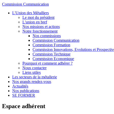
Commission Communication
L'Union des Métalliers
Le mot du président
L'union en bref
Nos missions et actions
Notre fonctionnement
Nos commissions
Commission Communication
Commission Formation
Commission Innovations, Evolutions et Prospectiv
Commission Technique
Commission Economique
Pourquoi et comment adhérer ?
Nous contacter
Liens utiles
Les secteurs de la métallerie
Nos grands rendez-vous
Actualités
Nos publications
SE FORMER
Espace adhérent