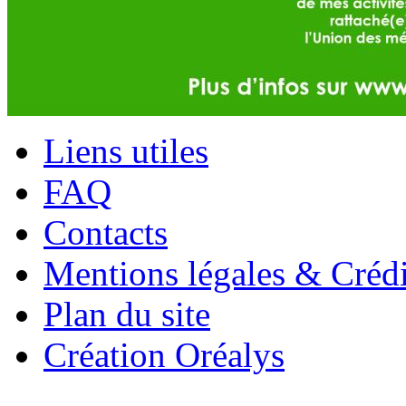
Liens utiles
FAQ
Contacts
Mentions légales & Crédi
Plan du site
Création Oréalys