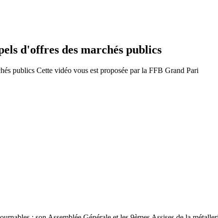
pels d'offres des marchés publics
chés publics Cette vidéo vous est proposée par la FFB Grand Pari
tournables : son Assemblée Générale et les 9èmes Assises de la métallerie