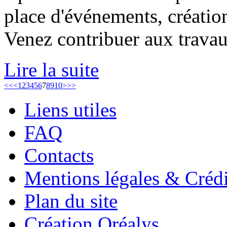
place d'événements, création
Venez contribuer aux travau
Lire la suite
<<
<
1
2
3
4
5
6
7
8
9
10
>
>>
Liens utiles
FAQ
Contacts
Mentions légales & Crédi
Plan du site
Création Oréalys