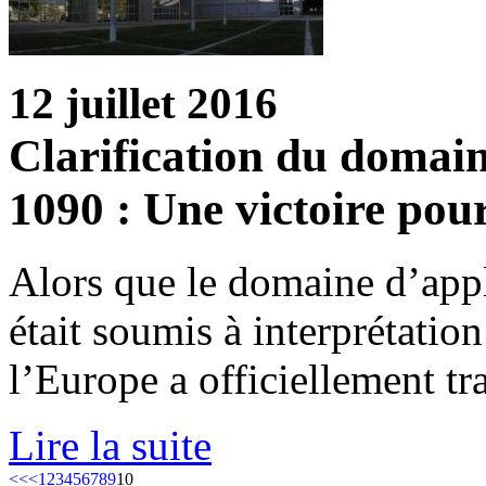
12 juillet 2016
Clarification du domain
1090 : Une victoire pour
Alors que le domaine d’app
était soumis à interprétatio
l’Europe a officiellement tr
Lire la suite
<<
<
1
2
3
4
5
6
7
8
9
10