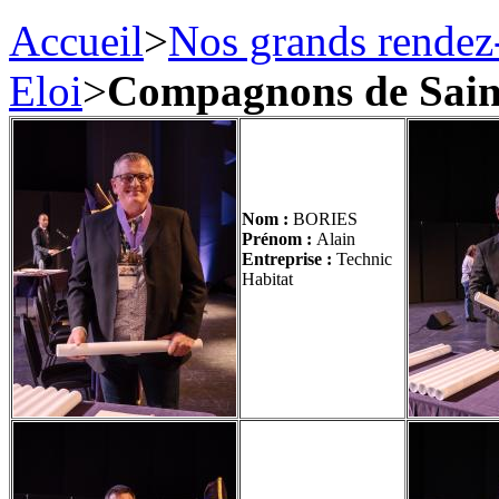
Accueil
>
Nos grands rendez
Eloi
>
Compagnons de Saint
Nom :
BORIES
Prénom :
Alain
Entrepri
se
:
Technic
Habitat