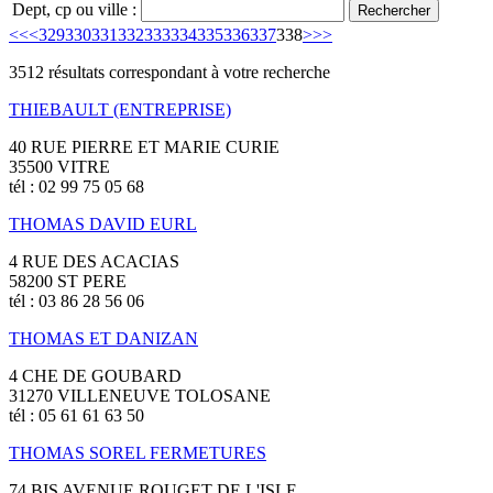
Dept, cp ou ville :
<<
<
329
330
331
332
333
334
335
336
337
338
>
>>
3512 résultats correspondant à votre recherche
THIEBAULT (ENTREPRISE)
40 RUE PIERRE ET MARIE CURIE
35500 VITRE
tél : 02 99 75 05 68
THOMAS DAVID EURL
4 RUE DES ACACIAS
58200 ST PERE
tél : 03 86 28 56 06
THOMAS ET DANIZAN
4 CHE DE GOUBARD
31270 VILLENEUVE TOLOSANE
tél : 05 61 61 63 50
THOMAS SOREL FERMETURES
74 BIS AVENUE ROUGET DE L'ISLE