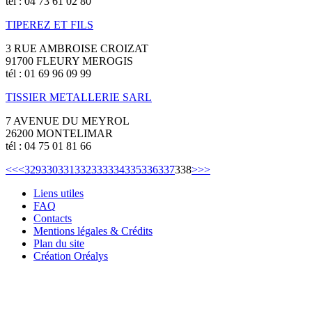
tél : 04 73 61 02 80
TIPEREZ ET FILS
3 RUE AMBROISE CROIZAT
91700 FLEURY MEROGIS
tél : 01 69 96 09 99
TISSIER METALLERIE SARL
7 AVENUE DU MEYROL
26200 MONTELIMAR
tél : 04 75 01 81 66
<<
<
329
330
331
332
333
334
335
336
337
338
>
>>
Liens utiles
FAQ
Contacts
Mentions légales & Crédits
Plan du site
Création Oréalys